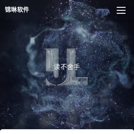
锦琳软件
读不舍手